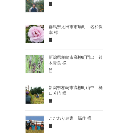
群馬県太田市市場町 名和保
幸 様
新潟県柏崎市高柳町門出 鈴
木貴良 様
新潟県柏崎市高柳町山中 樋
口芳暁 様
こだわり農家 孫作 様