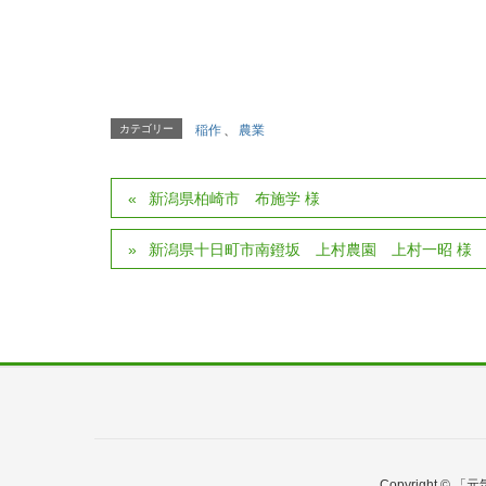
カテゴリー
稲作
、
農業
新潟県柏崎市 布施学 様
新潟県十日町市南鐙坂 上村農園 上村一昭 様
Copyright ©