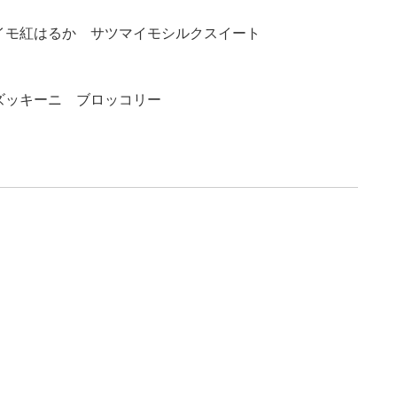
イモ紅はるか サツマイモシルクスイート
ズッキーニ ブロッコリー