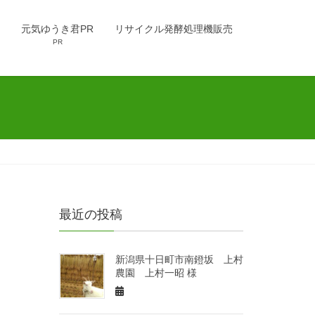
元気ゆうき君PR
リサイクル発酵処理機販売
PR
最近の投稿
新潟県十日町市南鐙坂 上村
農園 上村一昭 様