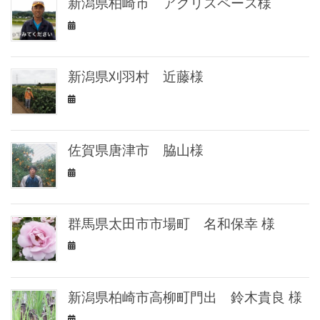
新潟県柏崎市 アグリスペース様
新潟県刈羽村 近藤様
佐賀県唐津市 脇山様
群馬県太田市市場町 名和保幸 様
新潟県柏崎市高柳町門出 鈴木貴良 様