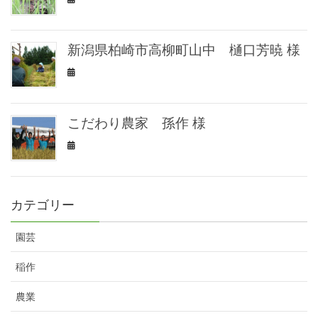
新潟県柏崎市高柳町山中 樋口芳暁 様
こだわり農家 孫作 様
カテゴリー
園芸
稲作
農業