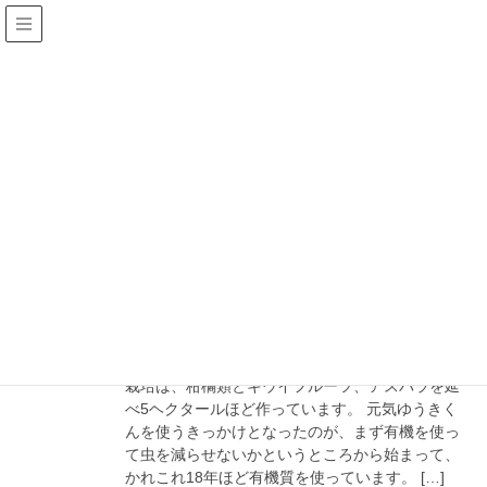
お客様の声
HOME
お客様の声
キウイフルーツ
キウイフルーツ
農業
佐賀県唐津市 脇山様
栽培は、柑橘類とキウイフルーツ、アスパラを延
べ5ヘクタールほど作っています。 元気ゆうきく
んを使うきっかけとなったのが、まず有機を使っ
て虫を減らせないかというところから始まって、
かれこれ18年ほど有機質を使っています。 […]